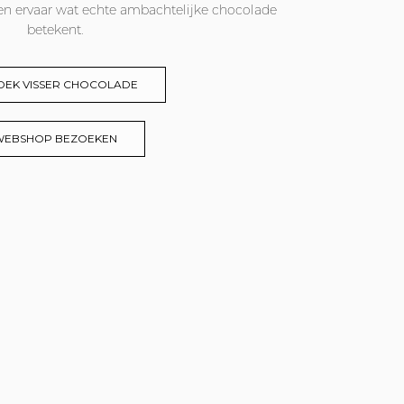
n ervaar wat echte ambachtelijke chocolade
betekent.
DEK VISSER CHOCOLADE
WEBSHOP BEZOEKEN