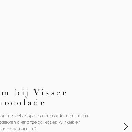
m bij Visser
hocolade
 online webshop om chocolade te bestellen,
ntdekken over onze collecties, winkels en
samenwerkingen?