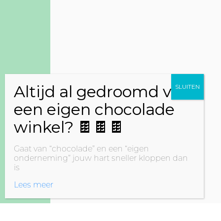
Gaat van “chocolade” en een “eigen
onderneming” jouw hart sneller kloppen dan
is
Lees meer
WEBSHO