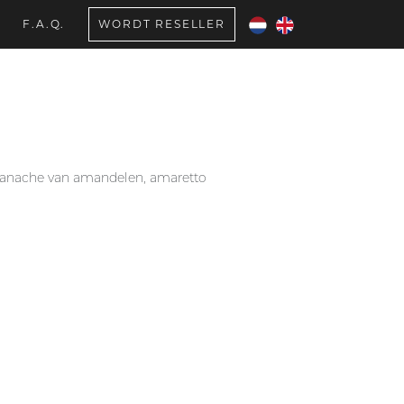
F.A.Q.
WORDT RESELLER
O
ganache van amandelen, amaretto