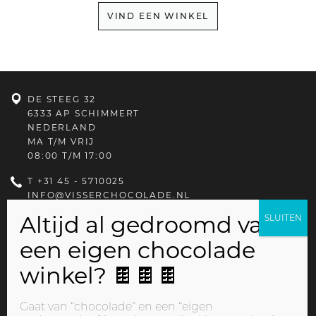
VIND EEN WINKEL
DE STEEG 32
6333 AP SCHIMMERT
NEDERLAND
MA T/M VRIJ
08:00 T/M 17:00
T
+31 45 - 5710025
INFO@VISSERCHOCOLADE.NL
PRIVACYBELEID
Gaat van “chocolade” en een “eigen