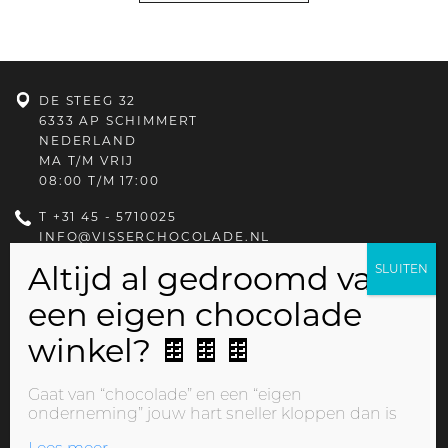
DE STEEG 32
6333 AP SCHIMMERT
NEDERLAND
MA T/M VRIJ
08:00 T/M 17:00
T
+31 45 - 5710025
INFO@VISSERCHOCOLADE.NL
PRIVACYBELEID
Gaat van “chocolade” en een “eigen
onderneming” jouw hart sneller kloppen dan is