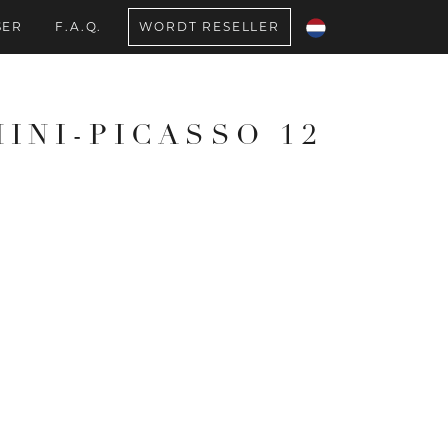
SER
F.A.Q.
WORDT RESELLER
INI-PICASSO 12