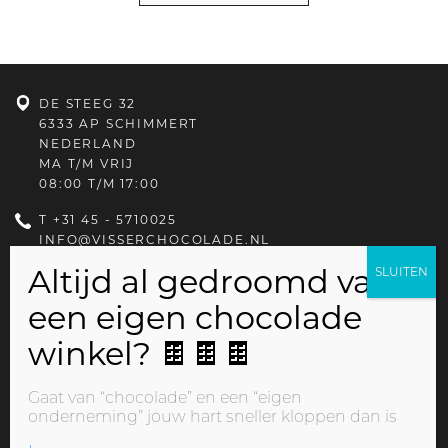
DE STEEG 32
6333 AP SCHIMMERT
NEDERLAND
MA T/M VRIJ
08:00 T/M 17:00
T
+31 45 - 5710025
INFO@VISSERCHOCOLADE.NL
PRIVACYBELEID
Gaat van “chocolade” en een “eigen
onderneming” jouw hart sneller kloppen dan is