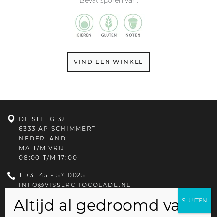
Bevat sporen van:
VIND EEN WINKEL
DE STEEG 32
6333 AP SCHIMMERT
NEDERLAND
MA T/M VRIJ
08:00 T/M 17:00
T
+31 45 - 5710025
INFO@VISSERCHOCOLADE.NL
PRIVACYBELEID