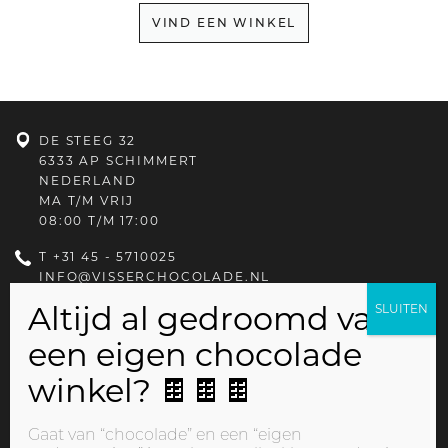
VIND EEN WINKEL
DE STEEG 32
6333 AP SCHIMMERT
NEDERLAND
MA T/M VRIJ
08:00 T/M 17:00
T
+31 45 - 5710025
INFO@VISSERCHOCOLADE.NL
PRIVACYBELEID
Gaat van “chocolade” en een “eigen