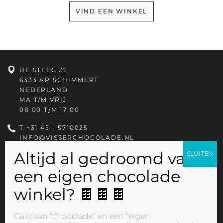
VIND EEN WINKEL
DE STEEG 32
6333 AP SCHIMMERT
NEDERLAND
MA T/M VRIJ
08:00 T/M 17:00
T
+31 45 - 5710025
INFO@VISSERCHOCOLADE.NL
PRIVACYBELEID
Gaat van “chocolade” en een “eigen