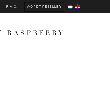
F.A.Q.
WORDT RESELLER
E RASPBERRY