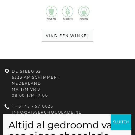
VIND EEN WINKEL
DE STEEG 32
6333 AP SCHIMMERT
NEDERLAND
MA T/M VRIJ
08:00 T/M 17:00
T
+31 45 - 5710025
INFO@VISSERCHOCOLADE.NL
PRIVACYBELEID