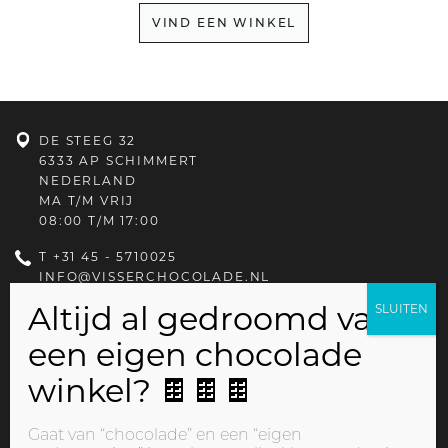
VIND EEN WINKEL
DE STEEG 32
6333 AP SCHIMMERT
NEDERLAND
MA T/M VRIJ
08:00 T/M 17:00
T
+31 45 - 5710025
INFO@VISSERCHOCOLADE.NL
PRIVACYBELEID
Gaat van “chocolade” en een “eigen