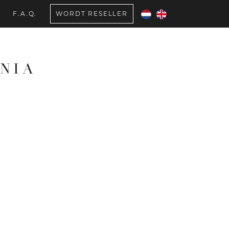
F.A.Q.
WORDT RESELLER
ANIA