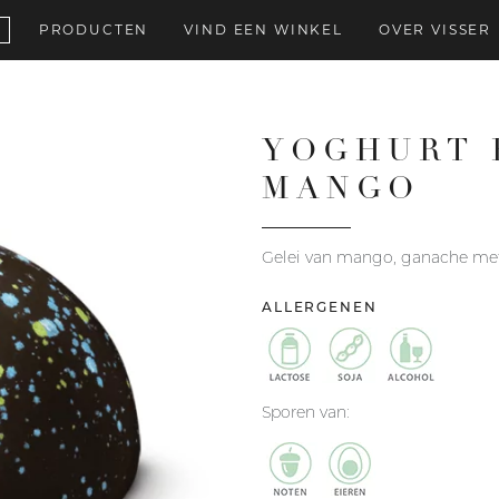
PRODUCTEN
VIND EEN WINKEL
OVER VISSER
YOGHURT 
MANGO
Gelei van mango, ganache met
ALLERGENEN
Sporen van: