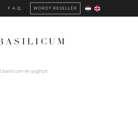
F.A.Q.
WORDT RESELLER
BASILICUM
 basilicum en yoghurt